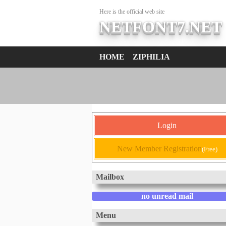
Here is the official web site
NETFONT7.NET
HOME
ZIPHILIA
Login
New Member Registration
(Free)
Mailbox
no unread mail
Menu