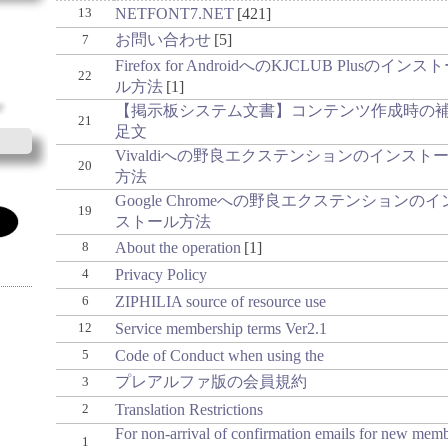
NETFONT7.NET
421
13
お問い合わせ
5
7
Firefox for AndroidへのKJCLUB Plusのインス
22
ル方法
1
【掲示板システム文書】コンテンツ作成時の
21
足文
Vivaldiへの野良エクステンションのインスト
20
方法
Google Chromeへの野良エクステンションのイ
19
ストール方法
About the operation
1
8
Privacy Policy
4
ZIPHILIA source of resource use
6
Service membership terms Ver2.1
12
Code of Conduct when using the
5
プレアルファ版の会員規約
3
Translation Restrictions
2
For non-arrival of confirmation emails for new mem
1