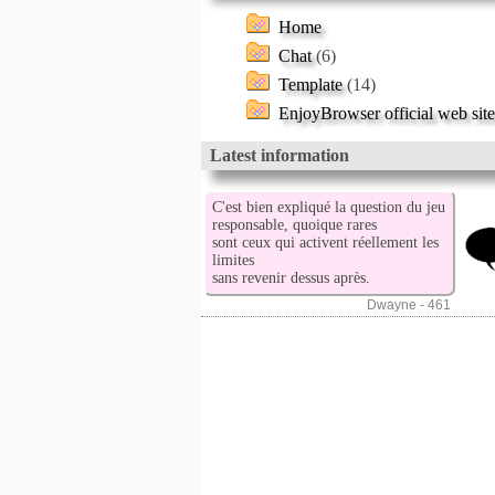
Home
Chat
(6)
Template
(14)
EnjoyBrowser official web site
Latest information
C'est bien expliqué la question du jeu
responsable, quoique rares
sont ceux qui activent réellement les
limites
sans revenir dessus après.
Dwayne - 461