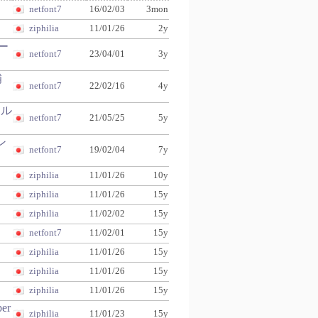
netfont7
16/02/03
3mon
ziphilia
11/01/26
2y
トー
netfont7
23/04/01
3y
補
netfont7
22/02/16
4y
ール
netfont7
21/05/25
5y
ン
netfont7
19/02/04
7y
ziphilia
11/01/26
10y
ziphilia
11/01/26
15y
ziphilia
11/02/02
15y
netfont7
11/02/01
15y
ziphilia
11/01/26
15y
ziphilia
11/01/26
15y
ziphilia
11/01/26
15y
ber
ziphilia
11/01/23
15y