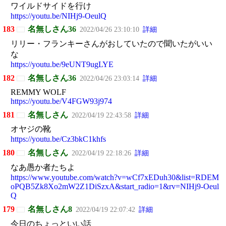
ワイルドサイドを行け
https://youtu.be/NIHj9-OeulQ
183
名無しさん36
2022/04/26 23:10:10
詳細
リリー・フランキーさんがおしていたので聞いたがいい
な
https://youtu.be/9eUNT9ugLYE
182
名無しさん36
2022/04/26 23:03:14
詳細
REMMY WOLF
https://youtu.be/V4FGW93j974
181
名無しさん
2022/04/19 22:43:58
詳細
オヤジの靴
https://youtu.be/Cz3bkC1khfs
180
名無しさん
2022/04/19 22:18:26
詳細
なあ愚か者たちよ
https://www.youtube.com/watch?v=wCf7xEDuh30&list=RDEM
oPQB5Zk8Xo2mW2Z1DiSzxA&start_radio=1&rv=NIHj9-Oeul
Q
179
名無しさん8
2022/04/19 22:07:42
詳細
今日のちょっといい話