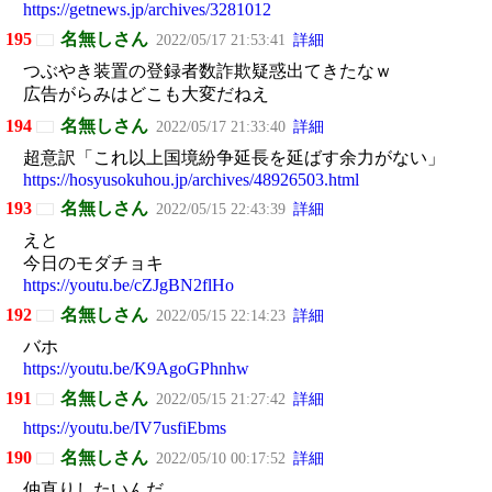
https://getnews.jp/archives/3281012
195
名無しさん
2022/05/17 21:53:41
詳細
つぶやき装置の登録者数詐欺疑惑出てきたなｗ
広告がらみはどこも大変だねえ
194
名無しさん
2022/05/17 21:33:40
詳細
超意訳「これ以上国境紛争延長を延ばす余力がない」
https://hosyusokuhou.jp/archives/48926503.html
193
名無しさん
2022/05/15 22:43:39
詳細
えと
今日のモダチョキ
https://youtu.be/cZJgBN2flHo
192
名無しさん
2022/05/15 22:14:23
詳細
バホ
https://youtu.be/K9AgoGPhnhw
191
名無しさん
2022/05/15 21:27:42
詳細
https://youtu.be/IV7usfiEbms
190
名無しさん
2022/05/10 00:17:52
詳細
仲直りしたいんだ