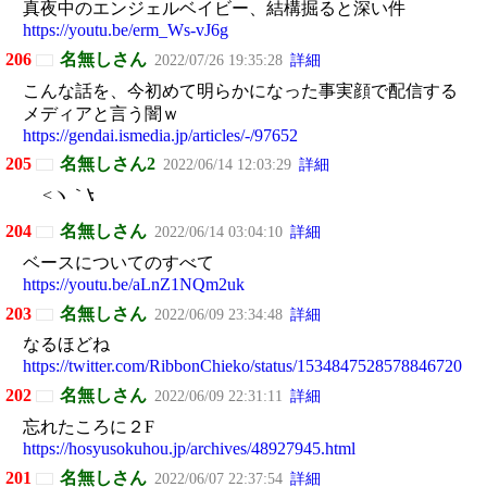
真夜中のエンジェルベイビー、結構掘ると深い件
https://youtu.be/erm_Ws-vJ6g
206
名無しさん
2022/07/26 19:35:28
詳細
こんな話を、今初めて明らかになった事実顔で配信する
メディアと言う闇ｗ
https://gendai.ismedia.jp/articles/-/97652
205
名無しさん2
2022/06/14 12:03:29
詳細
<ヽ｀∀´>
204
名無しさん
2022/06/14 03:04:10
詳細
ベースについてのすべて
https://youtu.be/aLnZ1NQm2uk
203
名無しさん
2022/06/09 23:34:48
詳細
なるほどね
https://twitter.com/RibbonChieko/status/1534847528578846720
202
名無しさん
2022/06/09 22:31:11
詳細
忘れたころに２F
https://hosyusokuhou.jp/archives/48927945.html
201
名無しさん
2022/06/07 22:37:54
詳細