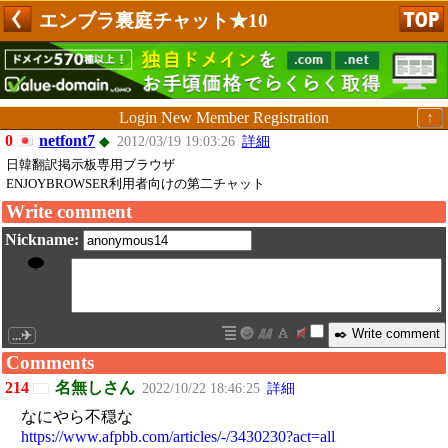
エンブラ裏庭チャット★10
Login
New Member Registration
↑
0
netfont7
◆
2012/03/19 19:03:26
詳細
日韓翻訳掲示板専用ブラウザ
ENJOYBROWSER利用者向けの第二チャット
Write comment
Nickname:
...✈
Comments
214
名無しさん
2022/10/22 18:46:25
詳細
なにやら不穏な
https://www.afpbb.com/articles/-/3430230?act=all