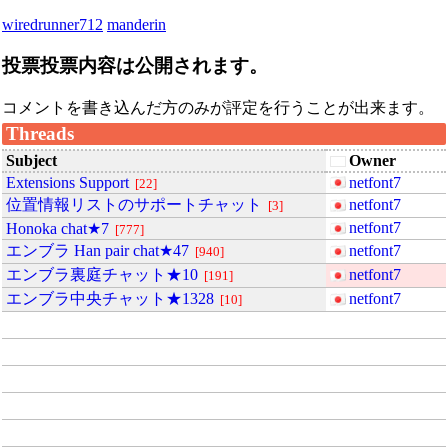
wiredrunner712
manderin
投票
投票内容は公開されます。
コメントを書き込んだ方のみが評定を行うことが出来ます。
Threads
Subject
Owner
Extensions Support
netfont7
22
位置情報リストのサポートチャット
netfont7
3
netfont7
Honoka chat★7
777
エンブラ Han pair chat★47
netfont7
940
エンブラ裏庭チャット★10
netfont7
191
エンブラ中央チャット★1328
netfont7
10