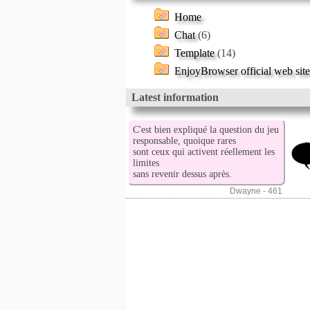
Home
Chat
(6)
Template
(14)
EnjoyBrowser official web site
Latest information
C'est bien expliqué la question du jeu
responsable, quoique rares
sont ceux qui activent réellement les
limites
sans revenir dessus après.
Dwayne - 461