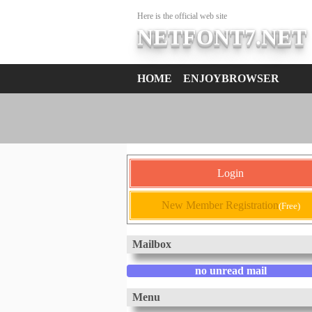
Here is the official web site
NETFONT7.NET
HOME
ENJOYBROWSER
Login
New Member Registration
(Free)
Mailbox
no unread mail
Menu